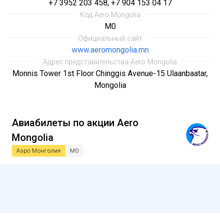
+7 3952 203 458, +7 904 153 04 17
Код Aero Mongolia
M0
Официальный сайт
www.aeromongolia.mn
Адрес представительства Aero Mongolia
Monnis Tower 1st Floor Chinggis Avenue-15 Ulaanbaatar,
Mongolia
Авиабилеты по акции Aero
Mongolia
Аэро Монголия
M0