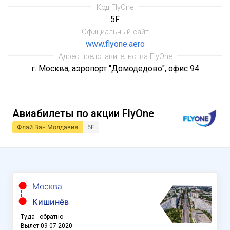
Код FlyOne
5F
Официальный сайт
www.flyone.aero
Адрес представительства FlyOne
г. Москва, аэропорт "Домодедово", офис 94
Авиабилеты по акции FlyOne
Флай Ван Молдавия
5F
Москва
Кишинёв
Туда - обратно
Вылет 09-07-2020