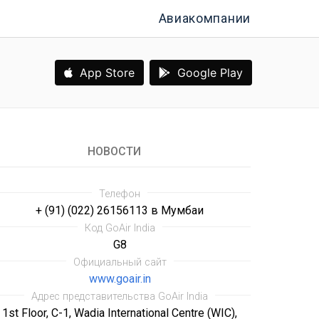
Авиакомпании
App Store
Google Play
НОВОСТИ
Телефон
Требов
+ (91) (022) 26156113 в Мумбаи
Код GoAir India
G8
Официальный сайт
www.goair.in
Адрес представительства GoAir India
1st Floor, C-1, Wadia International Centre (WIC),