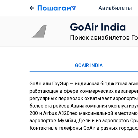
Пошагам
Авиабилеты
GoAir India
Поиск авиабилетов Г
GOAIR INDIA
GoAir или ГоуЭйр — индийская бюджетная ави
работающая в сфере коммерческих авиаперево
регулярных перевозок охватывает аэропорты
более ста рейсов.Аавиакомпания эксплуатиру
200 и Airbus A320neo максимальной вместимо
аэропортов Мумбаи, Дели и из аэропортов Сри
Контактные телефоны GoAir в разных городах: ht