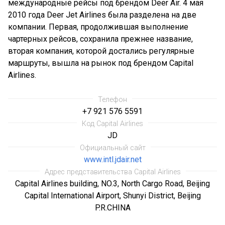
международные рейсы под брендом Deer Air. 4 мая
2010 года Deer Jet Airlines была разделена на две
компании. Первая, продолжившая выполнение
чартерных рейсов, сохранила прежнее название,
вторая компания, которой достались регулярные
маршруты, вышла на рынок под брендом Capital
Airlines.
Телефон
+7 921 576 5591
Код Capital Airlines
JD
Официальный сайт
www.intl.jdair.net
Адрес представительства Capital Airlines
Capital Airlines building, NO.3, North Cargo Road, Beijing
Capital International Airport, Shunyi District, Beijing
P.R.CHINA