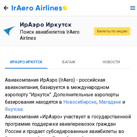
IrAero Airlines
ИрАэро Иркутск
Билеты по акции
Поиск авиабилетов IrAero
Airlines
ИРАЭРО ИРКУТСК
БАГАЖ
НОВОСТИ
Авиакомпания ИрАэро (IrAero) - российская
авиакомпания, базируется в международном
аэропорту "Иркутск". Дополнительные аэропорты
базирования находятся в
Новосибирске
,
Магадане
и
Якутске
.
Авиакомпания «ИрАэро» участвует в государственной
программе поддержки авиаперевозок граждан
России и продает субсидированные авиабилеты во