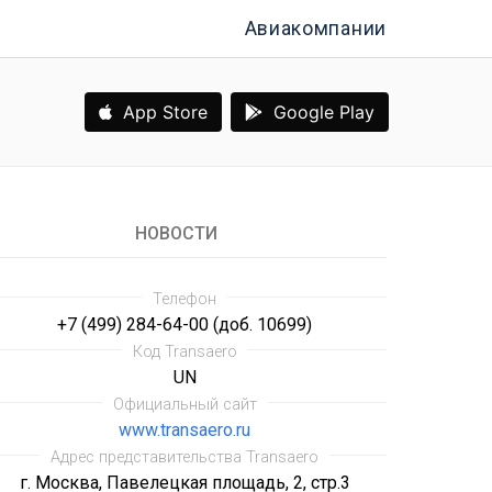
Авиакомпании
App Store
Google Play
НОВОСТИ
Телефон
Требов
+7 (499) 284-64-00 (доб. 10699)
Код Transaero
UN
Официальный сайт
www.transaero.ru
Адрес представительства Transaero
г. Москва, Павелецкая площадь, 2, стр.3