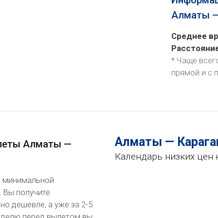
Информац
Алматы —
Среднее вр
Расстояни
* Чаще всег
прямой и с 
Алматы — Караг
илеты Алматы —
Календарь низких цен 
по минимальной
. Вы получите
о дешевле, а уже за 2-5
неделю перед вылетом вы