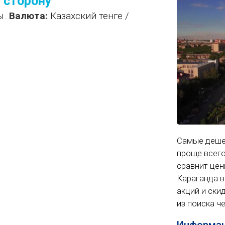
у сторону
ы.
Валюта:
Казахский тенге /
Самые деше
проще всего
сравнит цен
Караганда в
акций и ски
из поиска ч