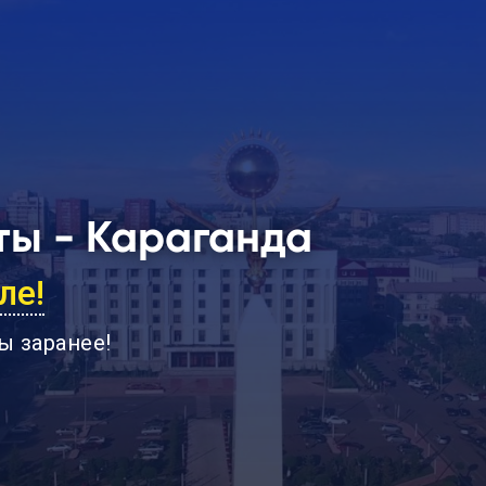
ты - Караганда
ле!
ы заранее
!