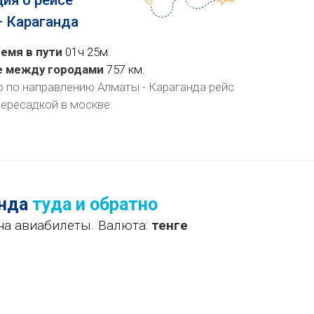
ия о рейсе
 Караганда
емя в пути
01ч 25м.
е между городами
757 км.
о по направлению Алматы - Караганда рейс
пересадкой в москве
.
анда
туда и обратно
на авиабилеты. Валюта:
тенге