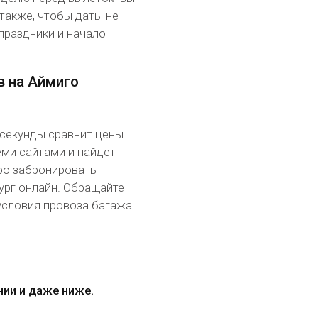
также, чтобы даты не
праздники и начало
в на Аймиго
 секунды сравнит цены
еми сайтами и найдёт
ро забронировать
рг онлайн. Обращайте
условия провоза багажа
нии и даже ниже.