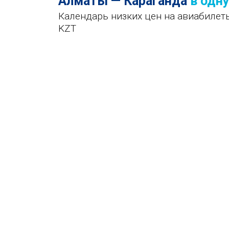
Алматы — Караганда
в одн
Календарь низких цен на авиабилет
KZT