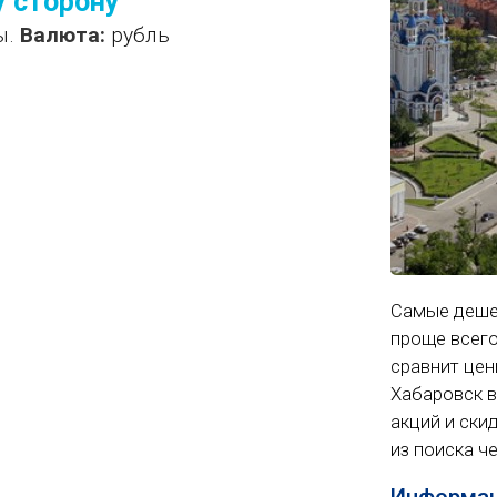
у сторону
ы.
Валюта:
рубль
Самые деше
проще всего
сравнит цены
Хабаровск в
акций и ски
из поиска ч