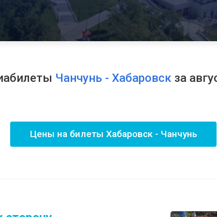
иабилеты
Чанчунь - Хабаровск
за авгу
Цены на билеты Хабаровск - Чанчунь