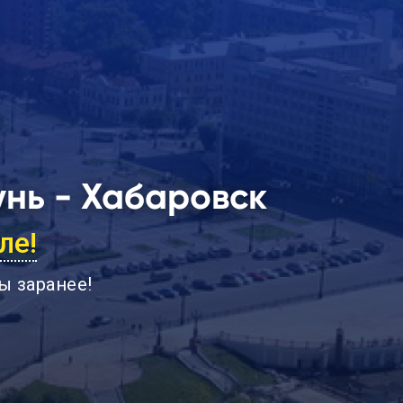
нь - Хабаровск
ле!
ы заранее
!