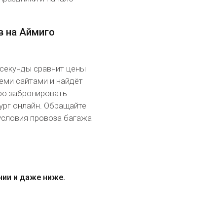
в на Аймиго
 секунды сравнит цены
еми сайтами и найдёт
ро забронировать
рг онлайн. Обращайте
условия провоза багажа
нии и даже ниже.