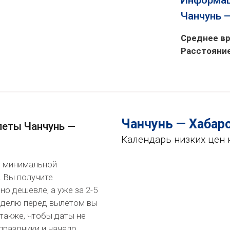
Информац
Чанчунь 
Среднее вр
Расстояни
Чанчунь — Хабар
леты Чанчунь —
Календарь низких цен 
по минимальной
. Вы получите
о дешевле, а уже за 2-5
неделю перед вылетом вы
также, чтобы даты не
праздники и начало