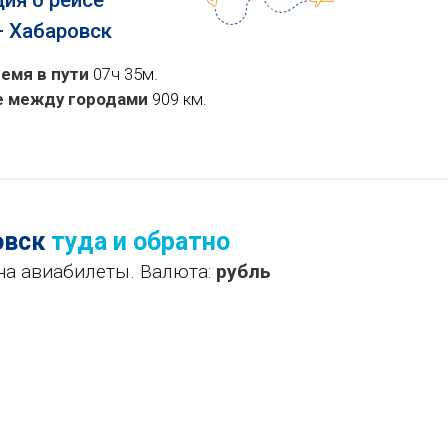
ия о рейсе
— Хабаровск
емя в пути
07ч 35м.
е между городами
909 км.
овск
туда и обратно
на авиабилеты. Валюта:
рубль