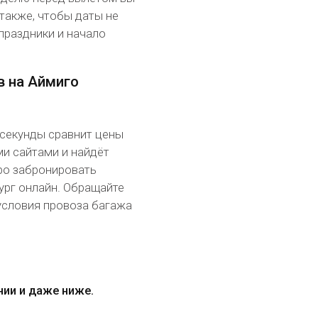
также, чтобы даты не
праздники и начало
в на Аймиго
 секунды сравнит цены
и сайтами и найдёт
ро забронировать
рг онлайн. Обращайте
условия провоза багажа
нии и даже ниже.