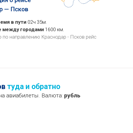
ия о рейсе
р — Псков
емя в пути
02ч 35м.
е между городами
1600 км.
о по направлению Краснодар - Псков рейс
ов
туда и обратно
на авиабилеты. Валюта:
рубль