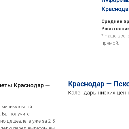
Информац
Краснода
Среднее вр
Расстояни
* Чаще всег
прямой
.
Краснодар — Пск
леты Краснодар —
Календарь низких цен 
по минимальной
. Вы получите
о дешевле, а уже за 2-5
неделю перед вылетом вы