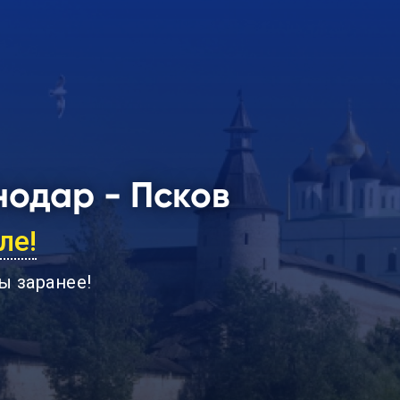
одар - Псков
ле!
ы заранее
!