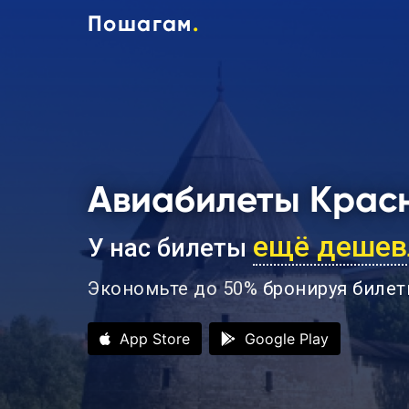
Пошагам
.
Авиабилеты Красн
ещё дешев
У нас билеты
Экономьте до 50%
бронируя билет
App Store
Google Play