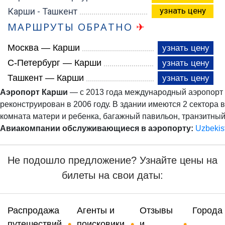
узнать цену
Карши - Ташкент
МАРШРУТЫ ОБРАТНО
✈
Москва — Карши
узнать цену
С-Петербург — Карши
узнать цену
Ташкент — Карши
узнать цену
Аэропорт Карши
— с 2013 года международный аэропорт 
реконструирован в 2006 году. В здании имеются 2 сектора
комната матери и ребенка, багажный павильон, транзитный 
Авиакомпании обслуживающиеся в аэропорту:
Uzbekis
Не подошло предложение? Узнайте цены на
билеты на свои даты:
Распродажа
Агенты и
Отзывы
Города
путешествий
поисковики
и