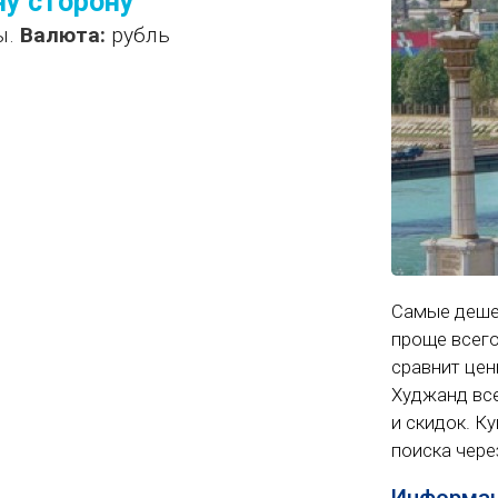
ну сторону
ы.
Валюта:
рубль
Самые деше
проще всего
сравнит цен
Худжанд все
и скидок. К
поиска чере