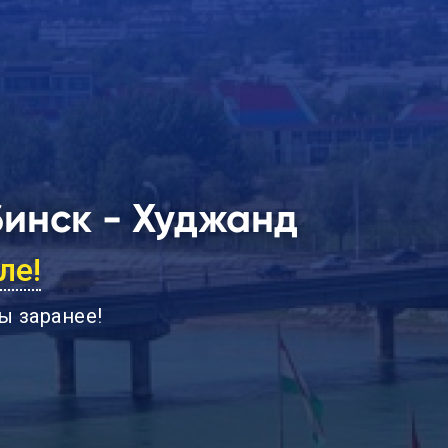
инск - Худжанд
ле!
ы заранее
!