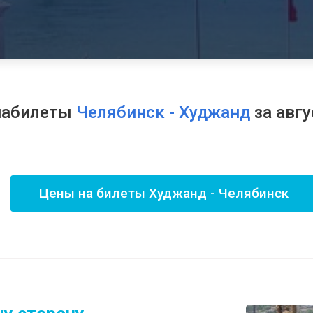
иабилеты
Челябинск - Худжанд
за авгу
Цены на билеты Худжанд - Челябинск