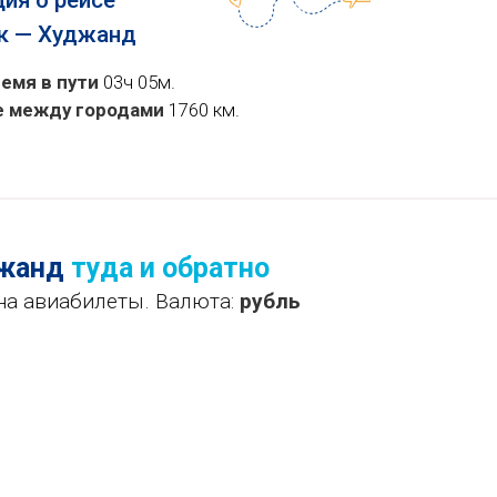
ия о рейсе
к — Худжанд
емя в пути
03ч 05м.
е между городами
1760 км.
джанд
туда и обратно
на авиабилеты. Валюта:
рубль