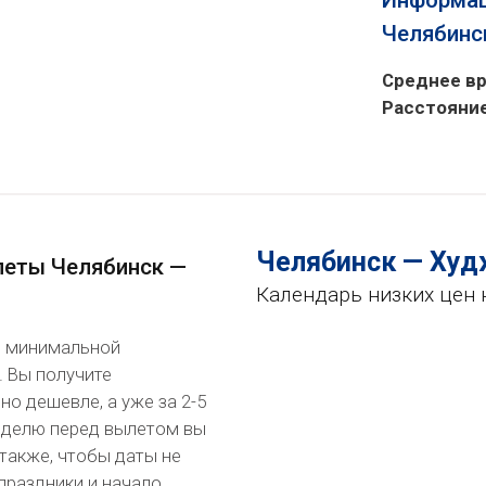
Информац
Челябинс
Среднее вр
Расстояни
Челябинск — Ху
леты Челябинск —
Календарь низких цен 
по минимальной
. Вы получите
о дешевле, а уже за 2-5
неделю перед вылетом вы
также, чтобы даты не
праздники и начало