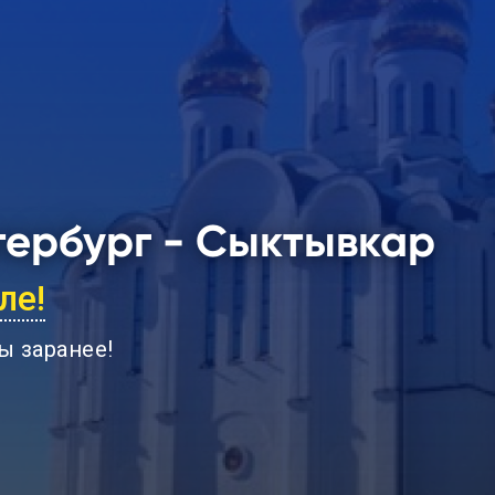
ербург - Сыктывкар
ле!
ы заранее
!