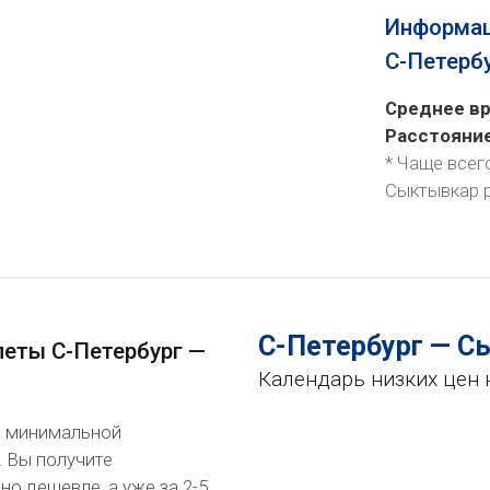
Информац
С-Петерб
Среднее вр
Расстояни
* Чаще всег
Сыктывкар 
С-Петербург — 
леты С-Петербург —
Календарь низких цен 
по минимальной
. Вы получите
о дешевле, а уже за 2-5