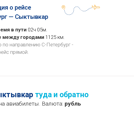
ия о рейсе
ург — Сыктывкар
емя в пути
02ч 05м.
е между городами
1125 км.
о по направлению С-Петербург -
рейс
прямой
.
Сыктывкар
туда и обратно
на авиабилеты. Валюта:
рубль