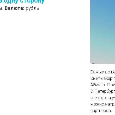
в одну сторону
ы.
Валюта:
рубль
Самые деше
Сыктывкар п
Аймиго. Пои
С-Петербург
агентств с 
можно напр
партнеров.