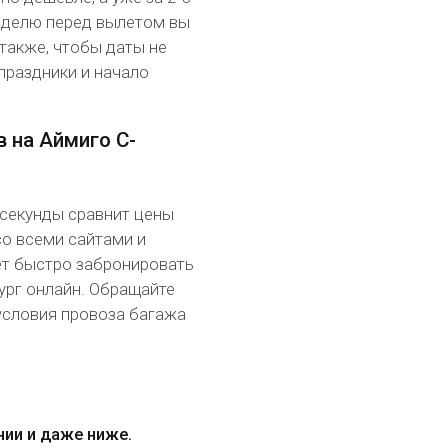
неделю перед вылетом вы
также, чтобы даты не
праздники и начало
 на Аймиго С-
 секунды сравнит цены
со всеми сайтами и
ет быстро забронировать
рг онлайн. Обращайте
условия провоза багажа
нии и даже ниже.