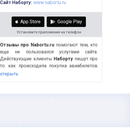
Сайт Наборту:
www.nabortu.ru
App Store
Google Play
Установите приложение на телефон
Отзывы про Nabortu.ru
помогают тем, кто
еще не пользовался услугами сайта.
Действующие клиенты
Наборту
пишут про
то: как происходила покупка авиабилетов
или Ж/д, бронирование отелей, быстро ли
открыть
был оформлен возврат билетов и другие
важные и полезные детали на Аймиго.