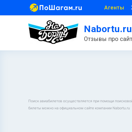
ПоШагам.ru
Агенты
Nabortu.r
Отзывы про сайт
Поиск авиабилетов осуществляется при помощи поисковой ф
билеты можно на официальном сайте компании Nabortu.ru