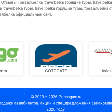
ы, Отзывы ТревелБелка, travelbelka горящие туры, travelbelk
ka, travelbelka туры, travel belka горящие туры, тревелбелк
елбелка официальный сайт,
.com
GOTOGATE
Aviak
© 2010 – 2026 Poshagam.ru
родажи авиабилетов, акции и спецпредложения авиакомпа
2026 году.