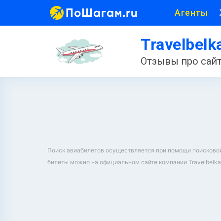
ПоШагам.ru
Агенты
Travelbelk
Отзывы про сайт
Поиск авиабилетов осуществляется при помощи поисковой ф
билеты можно на официальном сайте компании Travelbelka