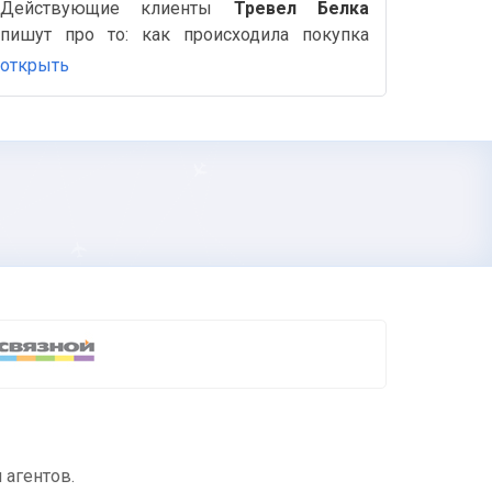
Действующие клиенты
Тревел Белка
пишут про то: как происходила покупка
авиабилетов или Ж/д, бронирование
открыть
отелей, быстро ли был оформлен возврат
билетов и другие важные и полезные
детали на Аймиго.
 агентов.