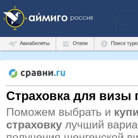
Авиабилеты
Отели
Поиск туро
Страховка для визы 
Поможем выбрать и
куп
страховку
лучший вариан
получения шенгенской ви