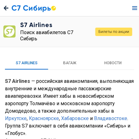
С7 Сибирь
S7 Airlines
Билеты по акции
Поиск авиабилетов С7
Сибирь
S7 AIRLINES
БАГАЖ
НОВОСТИ
S7 Airlines
— российская авиакомпания, выполняющая
внутренние и международные пассажирские
авиаперевозки. Имеет хабы в новосибирском
аэропорту Толмачёво и московском аэропорту
Домодедово, а также дополнительные хабы в
Иркутске
,
Красноярске
,
Хабаровске
и
Владивостоке
.
Группа S7 включает в себя авиакомпании «Сибирь» и
«Глобус».