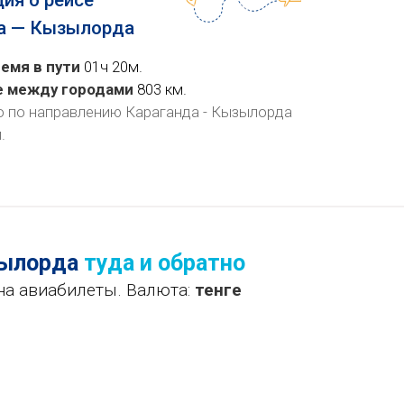
ия о рейсе
а — Кызылорда
емя в пути
01ч 20м.
е между городами
803 км.
о по направлению Караганда - Кызылорда
й
.
зылорда
туда и обратно
на авиабилеты. Валюта:
тенге