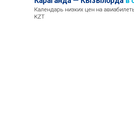
Караганда — Кызылорда
в 
Календарь низких цен на авиабилет
KZT