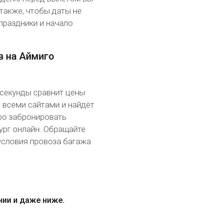
также, чтобы даты не
праздники и начало
в на Аймиго
 секунды сравнит цены
 всеми сайтами и найдёт
ро забронировать
рг онлайн. Обращайте
условия провоза багажа
нии и даже ниже.