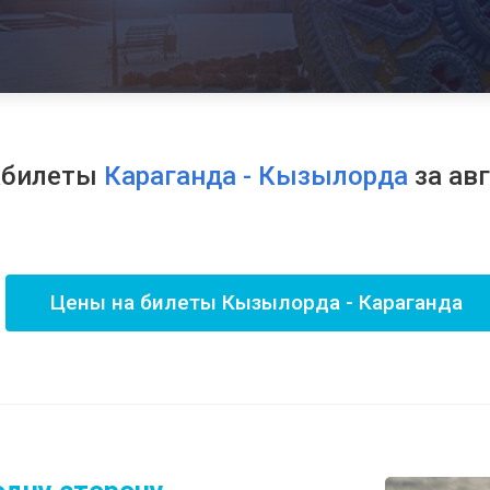
абилеты
Караганда - Кызылорда
за ав
Цены на билеты Кызылорда - Караганда