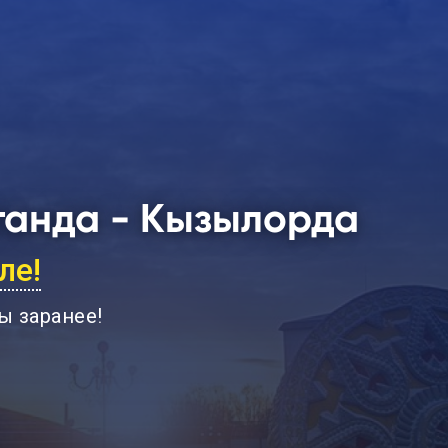
ганда - Кызылорда
ле!
ы заранее
!