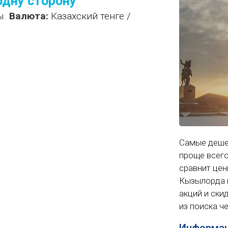
одну сторону
ы.
Валюта:
Казахский тенге /
Самые деше
проще всего
сравнит цены
Кызылорда в
акций и ски
из поиска ч