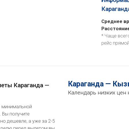
Информац
Караганд
Среднее вр
Расстояни
* Чаще всег
рейс
прямо
Караганда — Кы
леты Караганда —
Календарь низких цен 
по минимальной
. Вы получите
о дешевле, а уже за 2-5
неделю перед вылетом вы