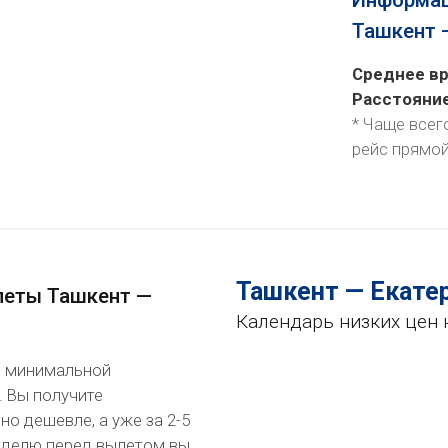
Информац
Ташкент 
Среднее вр
Расстояни
* Чаще всег
рейс
прямо
Ташкент — Екате
леты Ташкент —
Календарь низких цен 
по минимальной
. Вы получите
о дешевле, а уже за 2-5
неделю перед вылетом вы