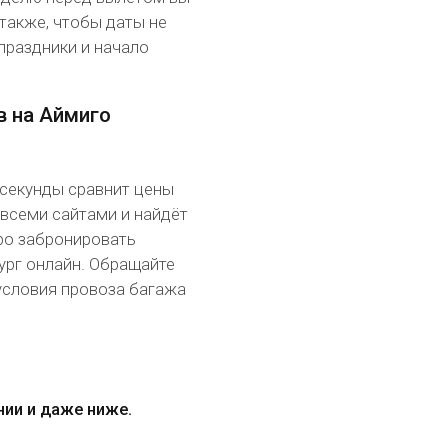
также, чтобы даты не
праздники и начало
в на Аймиго
 секунды сравнит цены
 всеми сайтами и найдёт
ро забронировать
рг онлайн. Обращайте
условия провоза багажа
нии и даже ниже.