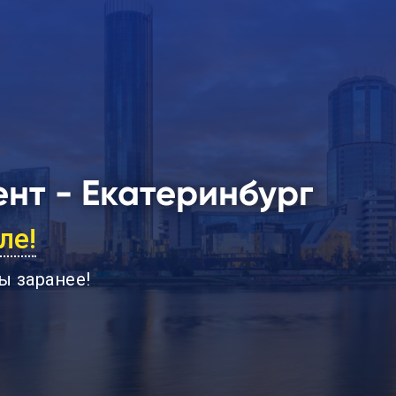
нт - Екатеринбург
ле!
ы заранее
!