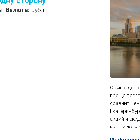
одну сторону
ы.
Валюта:
рубль
Самые деше
проще всего
сравнит цены
Екатеринбур
акций и ски
из поиска ч