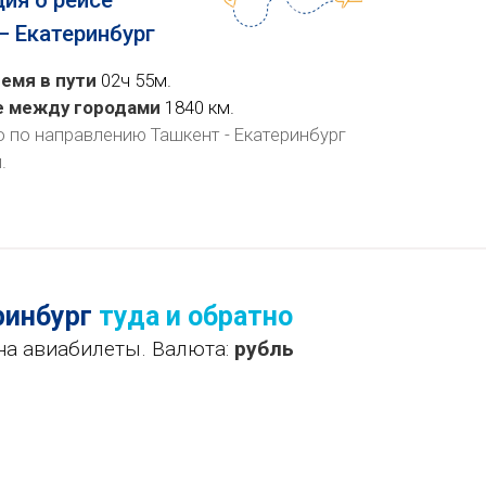
ия о рейсе
— Екатеринбург
емя в пути
02ч 55м.
е между городами
1840 км.
о по направлению Ташкент - Екатеринбург
й
.
ринбург
туда и обратно
на авиабилеты. Валюта:
рубль