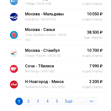
Победа / MOW-DXB
в одну сторону
Москва - Мальдивы
10 050 ₽
Аэрофлот / MOW-MLE
в одну сторону
Москва - Санья
38 500 ₽
China Southern Airlines / MOW-
туда - обратно
SYX
Москва - Стамбул
10 700 ₽
Азимут Россия / MOW-IST
в одну сторону
Сочи - Тбилиси
7 990 ₽
Red Wings / AER-TBS
в одну сторону
Н-Новгород - Минск
3 200 ₽
Nordwind Airlines / GOJ-MSQ
в одну сторону
1
2
3
4
5
Ещё
…
>>