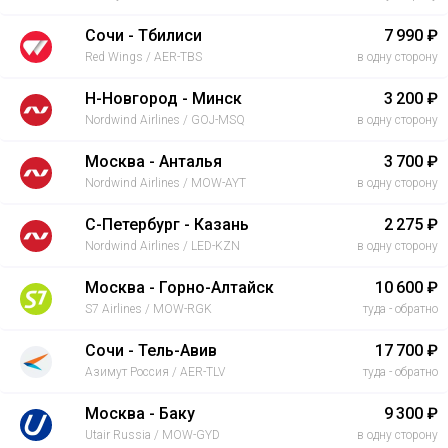
Сочи - Тбилиси
7 990 ₽
Red Wings / AER-TBS
в одну сторону
Н-Новгород - Минск
3 200 ₽
Nordwind Airlines / GOJ-MSQ
в одну сторону
Москва - Анталья
3 700 ₽
Nordwind Airlines / MOW-AYT
в одну сторону
С-Петербург - Казань
2 275 ₽
Nordwind Airlines / LED-KZN
в одну сторону
Москва - Горно-Алтайск
10 600 ₽
S7 Airlines / MOW-RGK
туда - обратно
Сочи - Тель-Авив
17 700 ₽
Азимут Россия / AER-TLV
туда - обратно
Москва - Баку
9 300 ₽
Utair Russia / MOW-GYD
в одну сторону