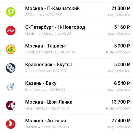
Москва - П-Камчатский
21 300 ₽
S7 Airlines / MOW-PKC
туда - обратно
С-Петербург - Н-Новгород
5 160 ₽
Nordwind Airlines / LED-GOJ
туда - обратно
Москва - Ташкент
5 900 ₽
Uzbekistan Airways / MOW-TAS
в одну сторону
Красноярск - Якутск
5 000 ₽
Аврора Россия / KJA-YKS
туда - обратно
Казань - Баку
8 540 ₽
Buta Airways / KZN-GYD
туда - обратно
Москва - Шри-Ланка
13 700 ₽
Qatar Airways / MOW-CMB
в одну сторону
Москва - Анталья
27 400 ₽
Turkish Airlines / MOW-AYT
туда - обратно