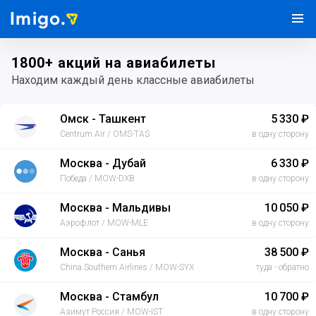
Imigo.
1800+ акций на авиабилеты
Находим каждый день классные авиабилеты
Омск - Ташкент
5 330 ₽
Centrum Air / OMS-TAS
в одну сторону
Москва - Дубай
6 330 ₽
Победа / MOW-DXB
в одну сторону
Москва - Мальдивы
10 050 ₽
Аэрофлот / MOW-MLE
в одну сторону
Москва - Санья
38 500 ₽
China Southern Airlines / MOW-SYX
туда - обратно
Москва - Стамбул
10 700 ₽
Азимут Россия / MOW-IST
в одну сторону