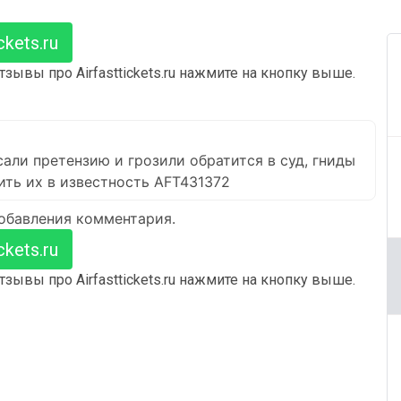
kets.ru
зывы про Airfasttickets.ru нажмите на кнопку выше.
сали претензию и грозили обратится в суд, гниды
ить их в известность AFT431372
добавления комментария.
kets.ru
зывы про Airfasttickets.ru нажмите на кнопку выше.