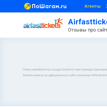
ПоШагам.ru
Агенты
Airfasttic
Отзывы про сайт
Поиск авиабилетов осуществляется при помощи поисковой ф
билеты можно на официальном сайте компании Airfastticket