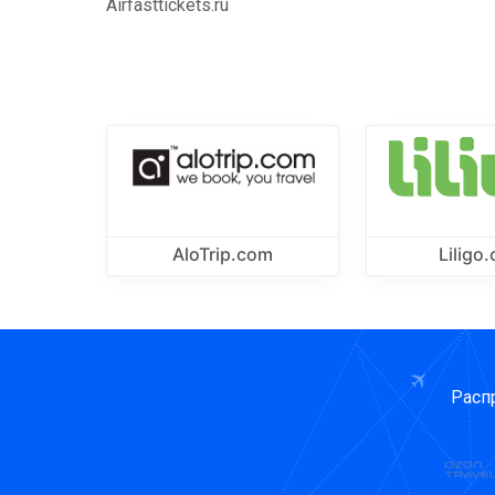
Airfasttickets.ru
AloTrip.com
Liligo
Расп