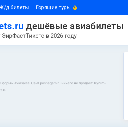
Ж/д билеты
Горящие туры
kets.ru
дешёвые авиабилеты
 ЭирФастТикетс в 2026 году
ормы Aviasales. Сайт poshagam.ru ничего не продаёт. Купить
s.ru