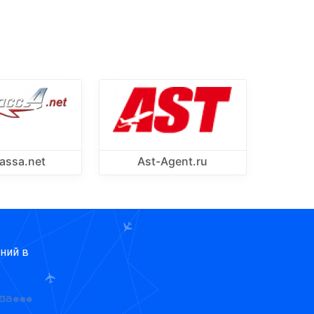
assa.net
Ast-Agent.ru
ний в