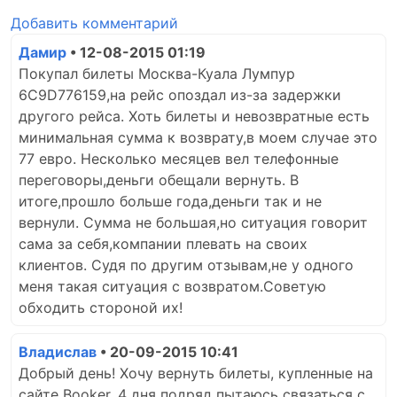
Добавить комментарий
Дамир
• 12-08-2015 01:19
Покупал билеты Москва-Куала Лумпур
6С9D776159,на рейс опоздал из-за задержки
другого рейса. Хоть билеты и невозвратные есть
минимальная сумма к возврату,в моем случае это
77 евро. Несколько месяцев вел телефонные
переговоры,деньги обещали вернуть. В
итоге,прошло больше года,деньги так и не
вернули. Сумма не большая,но ситуация говорит
сама за себя,компании плевать на своих
клиентов. Судя по другим отзывам,не у одного
меня такая ситуация с возвратом.Советую
обходить стороной их!
Владислав
• 20-09-2015 10:41
Добрый день! Хочу вернуть билеты, купленные на
сайте Booker. 4 дня подряд пытаюсь связаться с