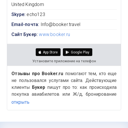
United Kingdom
Skype:
echo123
Email-почта:
Info@booker.travel
Сайт Букер:
www.booker.ru
App Store
Google Play
Установите приложение на телефон
Отзывы про Booker.ru
помогают тем, кто еще
не пользовался услугами сайта. Действующие
клиенты
Букер
пишут про то: как происходила
покупка авиабилетов или Ж/д, бронирование
отелей, быстро ли был оформлен возврат
открыть
билетов и другие важные и полезные детали на
Аймиго.