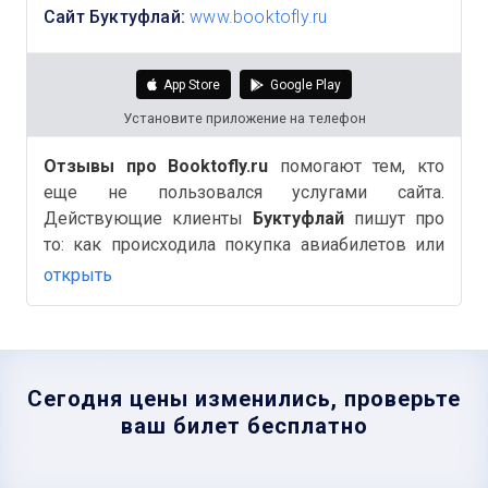
Сайт Буктуфлай:
www.booktofly.ru
App Store
Google Play
Установите приложение на телефон
Отзывы про Booktofly.ru
помогают тем, кто
еще не пользовался услугами сайта.
Действующие клиенты
Буктуфлай
пишут про
то: как происходила покупка авиабилетов или
Ж/д, бронирование отелей, быстро ли был
открыть
оформлен возврат билетов и другие важные и
полезные детали на Аймиго.
Сегодня цены изменились, проверьте
ваш билет бесплатно