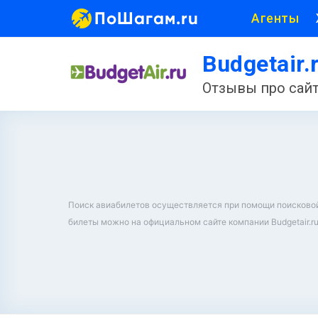
ПоШагам.ru
Агенты
Budgetair.
Отзывы про сайт
Поиск авиабилетов осуществляется при помощи поисковой ф
билеты можно на официальном сайте компании Budgetair.r