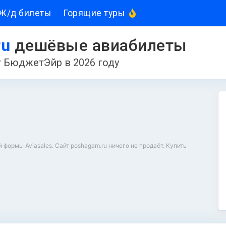
Ж/д билеты
Горящие туры
ru
дешёвые авиабилеты
 БюджетЭйр в 2026 году
ормы Aviasales. Сайт poshagam.ru ничего не продаёт. Купить
u