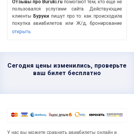
Отзывы про Buruki.ru
помогают тем, кто еще не
пользовался услугами сайта. Действующие
клиенты
Буруки
пишут про то: как происходила
покупка авиабилетов или Ж/д, бронирование
отелей, быстро ли был оформлен возврат
открыть
билетов и другие важные и полезные детали на
Аймиго.
Сегодня цены изменились, проверьте
ваш билет бесплатно
У нас вы можете сравнить авиабилеты онлайн и