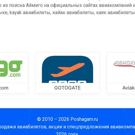
из поиска Аймиго на официальных сайтах авиакомпаний и
зыке, kayak авиабилеты, кайак авиабилеты, каяк авиабилет
.com
GOTOGATE
Aviak
© 2010 – 2026 Poshagam.ru
родажи авиабилетов, акции и спецпредложения авиакомпа
2026 году.