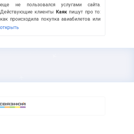
еще не пользовался услугами сайта.
Действующие клиенты
Каяк
пишут про то:
как происходила покупка авиабилетов или
Ж/д, бронирование отелей, быстро ли был
открыть
оформлен возврат билетов и другие
важные и полезные детали на Аймиго.