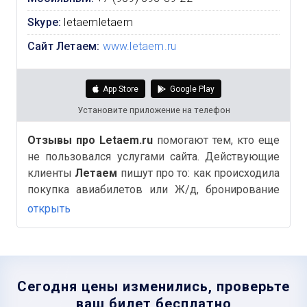
Skype:
letaemletaem
Сайт Летаем:
www.letaem.ru
App Store
Google Play
Установите приложение на телефон
Отзывы про Letaem.ru
помогают тем, кто еще
не пользовался услугами сайта. Действующие
клиенты
Летаем
пишут про то: как происходила
покупка авиабилетов или Ж/д, бронирование
отелей, быстро ли был оформлен возврат
открыть
билетов и другие важные и полезные детали на
Аймиго.
Сегодня цены изменились, проверьте
ваш билет бесплатно