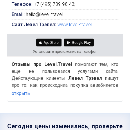
Телефон:
+7 (495) 739-98-43;
Email:
hello@level.travel
Сайт Левел Трэвел:
www.level-travel
App Store
Google Play
Установите приложение на телефон
Отзывы про Level.Travel
помогают тем, кто
еще не пользовался услугами сайта.
Действующие клиенты
Левел Трэвел
пишут
про то: как происходила покупка авиабилетов
или Ж/д, бронирование отелей, быстро ли был
открыть
оформлен возврат билетов и другие важные и
полезные детали на Аймиго.
Сегодня цены изменились, проверьте