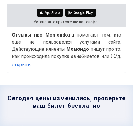
App Store
Google Play
Установите приложение на телефон
Отзывы про Momondo.ru
помогают тем, кто
еще не пользовался услугами сайта.
Действующие клиенты
Момондо
пишут про то:
как происходила покупка авиабилетов или Ж/д,
бронирование отелей, быстро ли был оформлен
открыть
возврат билетов и другие важные и полезные
детали на Аймиго.
Сегодня цены изменились, проверьте
ваш билет бесплатно