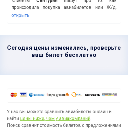
клиенты
Сентурия
пишут про то: как
происходила покупка авиабилетов или Ж/д,
бронирование отелей, быстро ли был оформлен
открыть
возврат билетов и другие важные и полезные
детали на Аймиго.
Сегодня цены изменились, проверьте
ваш билет бесплатно
У нас вы можете сравнить авиабилеты онлайн и
найти
цены ниже, чем у авиакомпаний
.
Поиск сравнит стоимость билетов с предложениями