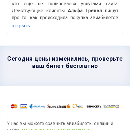
кто еще не пользовался услугами сайта.
Действующие клиенты
Альфа Тревел
пишут
про то: как происходила покупка авиабилетов
или Ж/д, бронирование отелей, быстро ли был
открыть
оформлен возврат билетов и другие важные и
полезные детали на Аймиго.
Сегодня цены изменились, проверьте
ваш билет бесплатно
У нас вы можете сравнить авиабилеты онлайн и