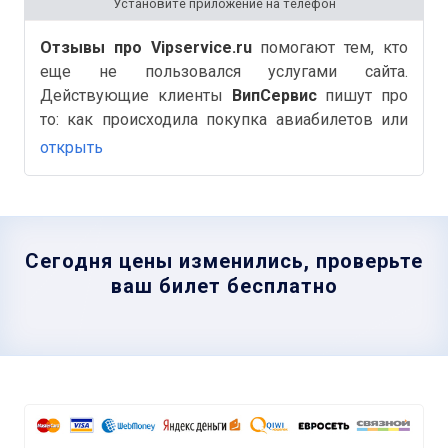
Установите приложение на телефон
Отзывы про Vipservice.ru
помогают тем, кто
еще не пользовался услугами сайта.
Действующие клиенты
ВипСервис
пишут про
то: как происходила покупка авиабилетов или
Ж/д, бронирование отелей, быстро ли был
открыть
оформлен возврат билетов и другие важные и
полезные детали на Аймиго.
Сегодня цены изменились, проверьте
ваш билет бесплатно