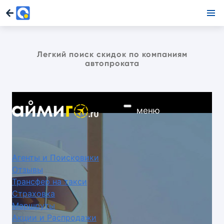
Легкий поиск скидок по компаниям
автопроката
меню
Агенты и Поисковики
Отзывы
Трансфер на такси
Страховка
Маршруты
Акции и Распродажи