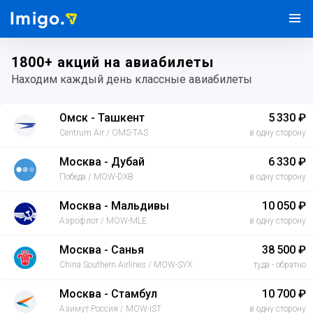
Imigo.
1800+ акций на авиабилеты
Находим каждый день классные авиабилеты
Омск - Ташкент
5 330 ₽
Centrum Air / OMS-TAS
в одну сторону
Москва - Дубай
6 330 ₽
Победа / MOW-DXB
в одну сторону
Москва - Мальдивы
10 050 ₽
Аэрофлот / MOW-MLE
в одну сторону
Москва - Санья
38 500 ₽
China Southern Airlines / MOW-SYX
туда - обратно
Москва - Стамбул
10 700 ₽
Азимут Россия / MOW-IST
в одну сторону