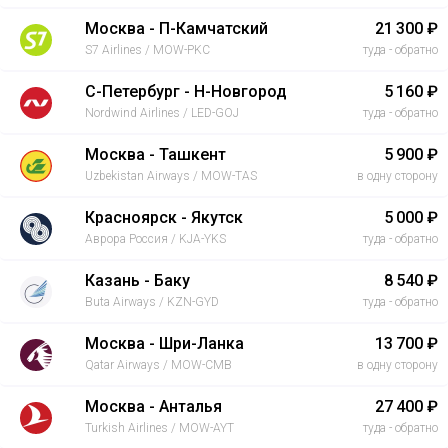
Москва - П-Камчатский
21 300 ₽
S7 Airlines / MOW-PKC
туда - обратно
С-Петербург - Н-Новгород
5 160 ₽
Nordwind Airlines / LED-GOJ
туда - обратно
Москва - Ташкент
5 900 ₽
Uzbekistan Airways / MOW-TAS
в одну сторону
Красноярск - Якутск
5 000 ₽
Аврора Россия / KJA-YKS
туда - обратно
Казань - Баку
8 540 ₽
Buta Airways / KZN-GYD
туда - обратно
Москва - Шри-Ланка
13 700 ₽
Qatar Airways / MOW-CMB
в одну сторону
Москва - Анталья
27 400 ₽
Turkish Airlines / MOW-AYT
туда - обратно