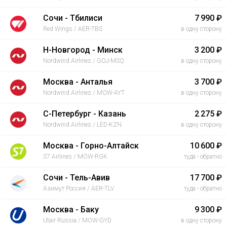
Сочи - Тбилиси
7 990 ₽
Red Wings / AER-TBS
в одну сторону
Н-Новгород - Минск
3 200 ₽
Nordwind Airlines / GOJ-MSQ
в одну сторону
Москва - Анталья
3 700 ₽
Nordwind Airlines / MOW-AYT
в одну сторону
С-Петербург - Казань
2 275 ₽
Nordwind Airlines / LED-KZN
в одну сторону
Москва - Горно-Алтайск
10 600 ₽
S7 Airlines / MOW-RGK
туда - обратно
Сочи - Тель-Авив
17 700 ₽
Азимут Россия / AER-TLV
туда - обратно
Москва - Баку
9 300 ₽
Utair Russia / MOW-GYD
в одну сторону